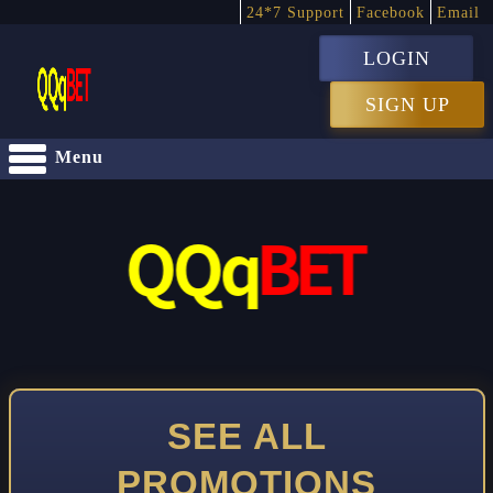
24*7 Support
Facebook
Email
LOGIN
SIGN UP
Menu
SEE ALL
PROMOTIONS