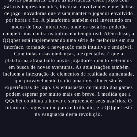
gráficos impressionantes, histórias envolventes e mecânicas
de jogo inovadoras que visam manter o jogador envolvido
por horas a fio. A plataforma também está investindo em
modos de jogo interativos, onde os usuários poderão
competir uns contra os outros em tempo real. Além disso, a
QQqbet está implementando uma série de melhorias em sua
interface, tornando a navegação mais intuitiva e amigável.
Com todas essas mudanças, a expectativa é que a
plataforma atraia tanto novos jogadores quanto veteranos
em busca de novas aventuras. As atualizações também
incluem a integração de elementos de realidade aumentada,
que provavelmente trarão uma nova dimensão às
experiências de jogo. Os entusiastas do mundo dos games
podem esperar por muito mais em breve, à medida que a
QQqbet continua a inovar e surpreender seus usuários. O
futuro dos jogos online parece brilhante, e a QQqbet está
na vanguarda desta revolução.