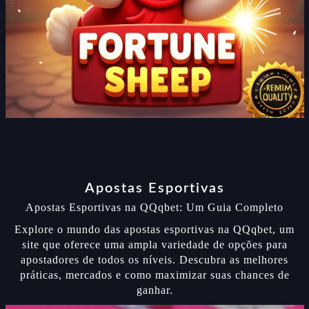
Apostas Esportivas
Apostas Esportivas na QQqbet: Um Guia Completo
Explore o mundo das apostas esportivas na QQqbet, um
site que oferece uma ampla variedade de opções para
apostadores de todos os níveis. Descubra as melhores
práticas, mercados e como maximizar suas chances de
ganhar.